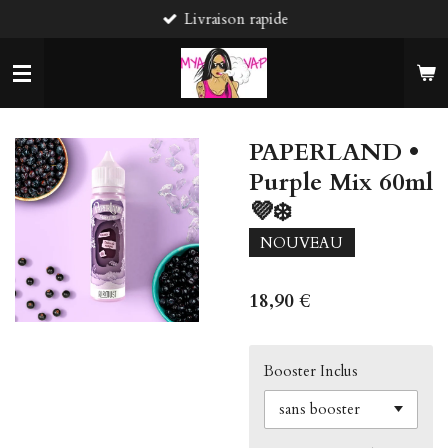
Livraison rapide
Passer
au
contenu
principal
PAPERLAND •
Purple Mix 60ml
💜❄️
NOUVEAU
18,90 €
Booster Inclus