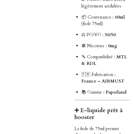
légèrement acidulées
📦 Contenance :
60ml
(fiole 75ml)
⚖️ PG/VG :
50/50
🚫 Nicotine :
0mg
🔧 Compatibilité :
MTL
& RDL
🇫🇷 Fabrication :
France – AIRMUST
📚 Gamme :
Paperland
➕
E-liquide prêt à
booster
La fiole de 75ml permet