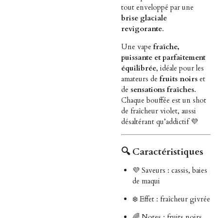
tout enveloppé par une
brise glaciale
revigorante
.
Une vape
fraîche,
puissante et parfaitement
équilibrée
, idéale pour les
amateurs de
fruits noirs
et
de
sensations fraîches
.
Chaque bouffée est un shot
de fraîcheur violet, aussi
désaltérant qu’addictif 💜
🔍
Caractéristiques
💜 Saveurs : cassis, baies
de maqui
❄️ Effet : fraîcheur givrée
🌈 Notes : fruits noirs,