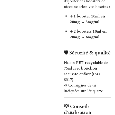
d’ajouter des boosters de
nicotine selon vos besoins :
➕
1 booster 10ml en
20mg
→
3mg/ml
➕
2 boosters 10ml en
20mg
→
6mg/ml
🛡️
Sécurité & qualité
Flacon
PET recyclable
de
75ml avec
bouchon
sécurité enfant (ISO
8317)
.
♻️ Consignes de tri
indiquées sur l’étiquette.
💡
Conseils
d’utilisation