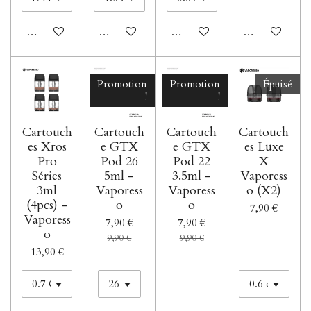
Ajouter au panier
Ajouter au panier
Ajouter au panier
Ajouter au pan
Promotion
Promotion
Épuisé
!
!
Cartouch
Cartouch
Cartouch
Cartouch
es Xros
e GTX
e GTX
es Luxe
Pro
Pod 26
Pod 22
X
Séries
5ml -
3.5ml -
Vaporess
3ml
Vaporess
Vaporess
o (X2)
(4pcs) -
o
o
7,90 €
Vaporess
7,90 €
7,90 €
o
9,90 €
9,90 €
13,90 €