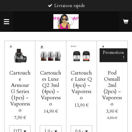
Livraison rapide
Passer
au
contenu
principal
Promotion
!
Cartouch
Cartouch
Cartouch
Pod
e
es Luxe
e Luxe Q
Osmall
Armour
Q2 3ml
(4pcs) -
2ml
G Series
(4pcs) -
Vaporess
(2pcs) -
(1pcs) -
Vaporess
o
Vaporess
Vaporess
o
o
13,90 €
o
14,90 €
3,90 €
7,90 €
4,90 €