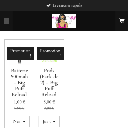
Livraison rapide
Passer
au
contenu
principal
Promotion
Promotion
!
!
Batterie
Pods
500mah
(Pack de
- Big
2) - Big
Puff
Puff
Reload
Reload
1,00 €
5,00 €
9,90 €
7,80 €