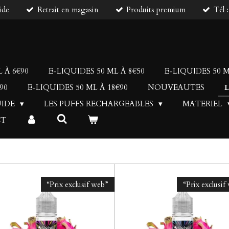
ide
Retrait en magasin
Produits premium
Tél 
 À 6€90
E-LIQUIDES 50 ML À 8€50
E-LIQUIDES 50 M
90
E-LIQUIDES 50 ML À 18€90
NOUVEAUTES
UIDE
LES PUFFS RECHARGEABLES
MATERIEL
CT
“Prix exclusif web”
“Prix exclusif