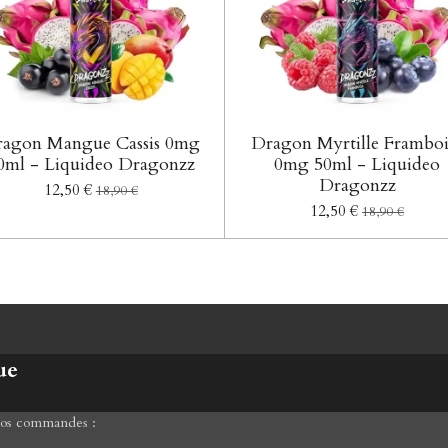
agon Mangue Cassis 0mg
Dragon Myrtille Framboi
0ml - Liquideo Dragonzz
0mg 50ml - Liquideo
Dragonzz
12,50 €
18,90 €
12,50 €
18,90 €
ue
 vos commandes :