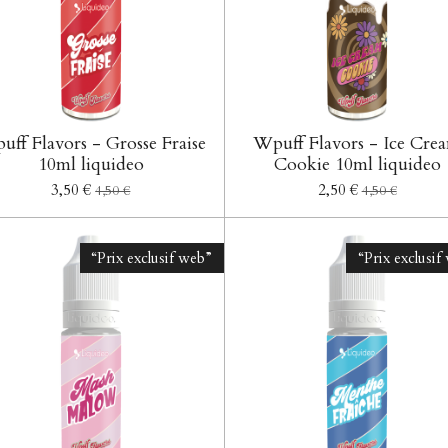
ff Flavors - Grosse Fraise
Wpuff Flavors - Ice Cre
10ml liquideo
Cookie 10ml liquideo
3,50 €
2,50 €
4,50 €
4,50 €
“Prix exclusif web”
“Prix exclusif