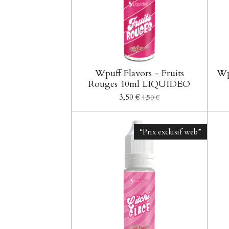
Wpuff Flavors - Fruits
Wpu
Rouges 10ml LIQUIDEO
3,50 €
4,50 €
“Prix exclusif web”