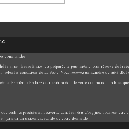
ue
 vos commandes :
ée avant [heure limite] est préparée le jour-même, sous réserve de la réce
mo, selon les conditions de La Poste. Vous recevez un numéro de suivi dès l'
ir-la-Ferrière : Profitez du retrait rapide de votre commande en boutique 
er que seuls les produits non ouverts, dans leur état d'origine, pourront êt
 et garantir un traitement rapide de votre demande