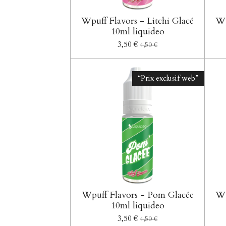
Wpuff Flavors - Litchi Glacé
Wp
10ml liquideo
3,50 €
4,50 €
“Prix exclusif web”
Wpuff Flavors - Pom Glacée
Wp
10ml liquideo
3,50 €
4,50 €