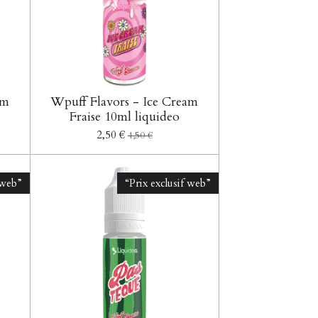
am
Wpuff Flavors - Ice Cream
Fraise 10ml liquideo
2,50 €
4,50 €
 web”
“Prix exclusif web”