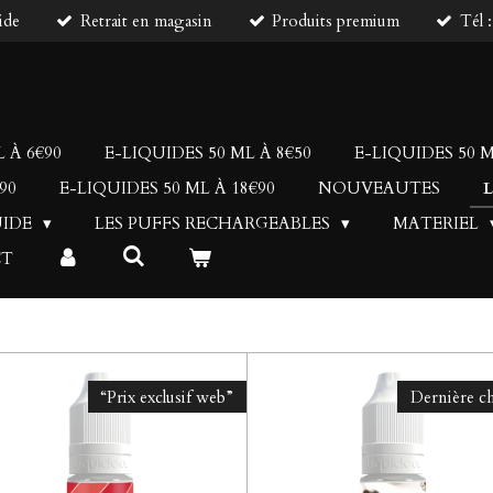
ide
Retrait en magasin
Produits premium
Tél 
 À 6€90
E-LIQUIDES 50 ML À 8€50
E-LIQUIDES 50 M
90
E-LIQUIDES 50 ML À 18€90
NOUVEAUTES
UIDE
LES PUFFS RECHARGEABLES
MATERIEL
CT
“Prix exclusif web”
Dernière c