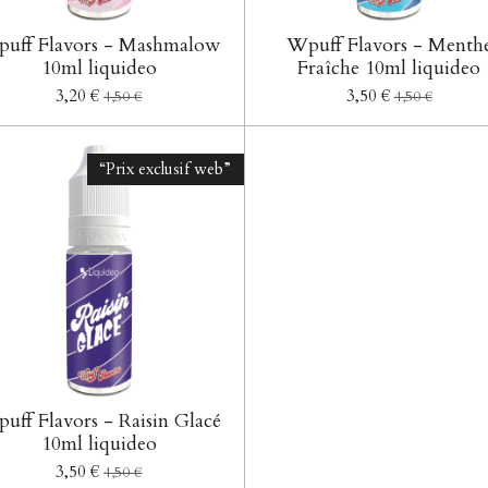
uff Flavors - Mashmalow
Wpuff Flavors - Menth
10ml liquideo
Fraîche 10ml liquideo
3,20 €
3,50 €
4,50 €
4,50 €
“Prix exclusif web”
uff Flavors - Raisin Glacé
10ml liquideo
3,50 €
4,50 €