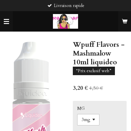
Livraison rapide
Passer
au
contenu
principal
Wpuff Flavors -
Mashmalow
10ml liquideo
“Prix exclusif web”
3,20 €
4,50 €
MG