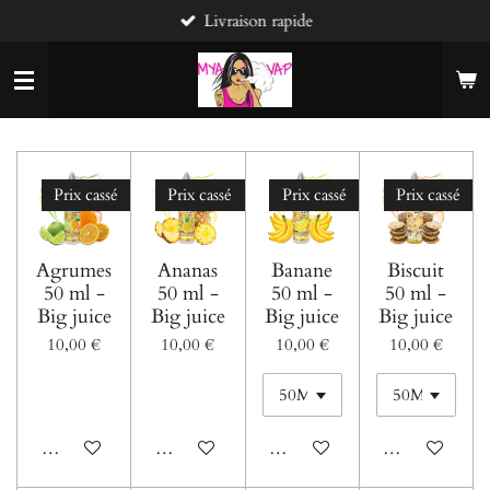
Livraison rapide
Passer
au
contenu
principal
Prix cassé
Prix cassé
Prix cassé
Prix cassé
Agrumes
Ananas
Banane
Biscuit
50 ml -
50 ml -
50 ml -
50 ml -
Big juice
Big juice
Big juice
Big juice
10,00 €
10,00 €
10,00 €
10,00 €
Ajouter au panier
Ajouter au panier
Ajouter au panier
Ajouter au pani