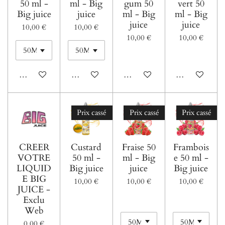
50 ml -
ml - Big
gum 50
vert 50
Big juice
juice
ml - Big
ml - Big
juice
juice
10,00 €
10,00 €
10,00 €
10,00 €
Ajouter au panier
Ajouter au panier
Ajouter au panier
Ajouter au pani
Prix cassé
Prix cassé
Prix cassé
CREER
Custard
Fraise 50
Frambois
VOTRE
50 ml -
ml - Big
e 50 ml -
LIQUID
Big juice
juice
Big juice
E BIG
10,00 €
10,00 €
10,00 €
JUICE -
Exclu
Web
0,00 €