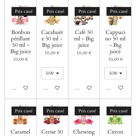
Prix cassé
Prix cassé
Prix cassé
Prix cassé
Bonbon
Cacahuèt
Café 50
Cappuci
pétillant
e 50 ml -
ml - Big
no 50 ml
50 ml -
Big juice
juice
- Big
Big juice
juice
10,00 €
10,00 €
10,00 €
10,00 €
Ajouter au panier
Ajouter au panier
Ajouter au panier
Ajouter au pani
Prix cassé
Prix cassé
Prix cassé
Prix cassé
Caramel
Cerise 50
Chewing
Citron