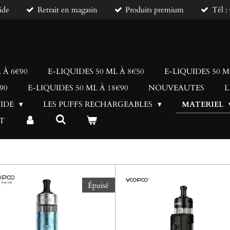
ide
Retrait en magasin
Produits premium
Tél 
 À 6€90
E-LIQUIDES 50 ML À 8€50
E-LIQUIDES 50 M
90
E-LIQUIDES 50 ML À 18€90
NOUVEAUTES
L
UIDE
LES PUFFS RECHARGEABLES
MATERIEL
T
Épuisé