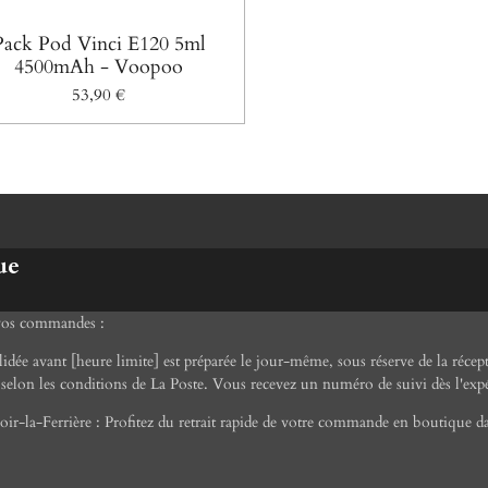
Pack Pod Vinci E120 5ml
4500mAh - Voopoo
53,90 €
ue
 vos commandes :
ée avant [heure limite] est préparée le jour-même, sous réserve de la récept
selon les conditions de La Poste. Vous recevez un numéro de suivi dès l'expé
ir-la-Ferrière : Profitez du retrait rapide de votre commande en boutique da