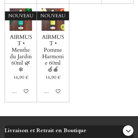
NOUVEAU
NOUVEAU
AIRMUS
AIRMUS
T •
T •
Menthe
Pomme
du Jardin
Harmoni
60ml 🌿
e 60ml
❄️
🍏🍎
16,90 €
16,90 €
Voir les détails
Voir les détails
Livraison et Retrait en Boutique