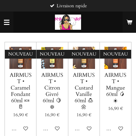
Livraison rapide
Passer
au
contenu
principal
NOUVEAU
NOUVEAU
NOUVEAU
NOUVEAU
AIRMUS
AIRMUS
AIRMUS
AIRMUS
T •
T •
T •
T •
Caramel
Citron
Custard
Mangue
Fondant
Givré
Vanille
60ml 🥭
60ml 🍬
60ml 🍋
60ml 🍮
☀️
🥛
❄️
🌼
16,90 €
16,90 €
16,90 €
16,90 €
Voir les détails
Voir les détails
Voir les détails
Voir les détails