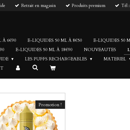
ide
Retrait en magasin
Produits premium
Tél 
 À 6€90
E-LIQUIDES 50 ML À 8€50
E-LIQUIDES 50 M
90
E-LIQUIDES 50 ML À 18€90
NOUVEAUTES
UIDE
LES PUFFS RECHARGEABLES
MATERIEL
CT
Promotion !