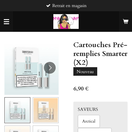
Retrait en magasin
Passer
au
contenu
principal
Cartouches Pré-
remplies Smarter
(X2)
Nouveau
6,90 €
SAVEURS
Arctical