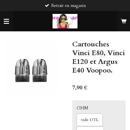
Retrait en magasin
Passer
au
contenu
principal
Cartouches
Vinci E80, Vinci
E120 et Argus
E40 Voopoo.
7,90 €
OHM
vide DTL