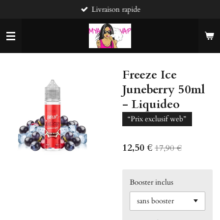
Livraison rapide
Passer
au
contenu
principal
Freeze Ice
Juneberry 50ml
- Liquideo
“Prix exclusif web”
12,50 €
17,90 €
Booster inclus