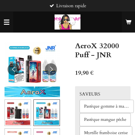
Livraison rapide
Passer
au
contenu
principal
AeroX 32000
Puff - JNR
19,90 €
SAVEURS
Pastèque gomme à macher
Pastèque mangue pêche
Myrtille framboise cerise