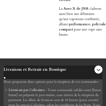
La
Aero X de JNR
s’adresse
aussi bien aux débutants
qu’aux vapoteurs confirmés,
alliant
performance
,
polyval
compact
pour une vape sans
limite.
Livraison et Retrait en Boutique
Nous proposons deux options pour la réception de vos commandes :
Livraison par Colissimo
: Toute commande validée avant [heure
limite] est préparée le jour-même, sous réserve de la réception du
paiement. Les délais de livraison sont de 48 heures (jours ouvrés)
pour les envois Colissimo, selon les conditions de La Poste. Vous