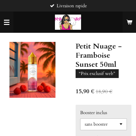
Livraison rapide
Passer
au
contenu
principal
Petit Nuage -
Framboise
Sunset 50ml
“Prix exclusif web”
15,90 €
18,90 €
Booster inclus