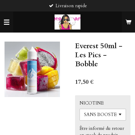
Livraison rapide
Passer
au
contenu
principal
Everest 50ml -
Les Pics -
Bobble
17,50 €
NICOTINE
Être informé du retour
en stock du produit