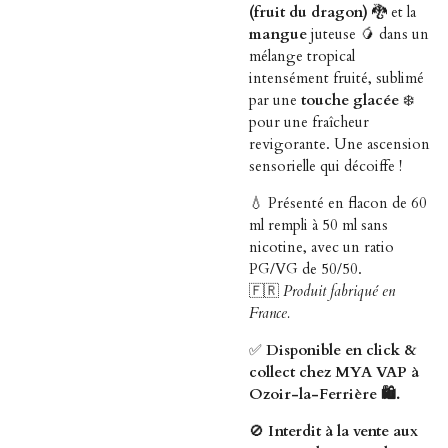
(fruit du dragon)
🐉 et la
mangue
juteuse 🥭 dans un
mélange tropical
intensément fruité, sublimé
par une
touche glacée
❄️
pour une fraîcheur
revigorante. Une ascension
sensorielle qui décoiffe !
💧 Présenté en flacon de 60
ml rempli à 50 ml sans
nicotine, avec un ratio
PG/VG de 50/50.
🇫🇷
Produit fabriqué en
France.
✅
Disponible en click &
collect chez MYA VAP à
Ozoir-la-Ferrière 🛍️.
🚫
Interdit à la vente aux