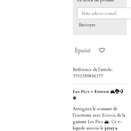
Envoyer
Épuisé
Référence de l'article:
3701359856177
Les Pics – Everest 🏔️🐉🥭
❄️
Atteignez le sommet de
l’exotisme avec
Everest
, de la
gamme Les Pics 🏔️. Ce e-
liquide associe le
pitaya