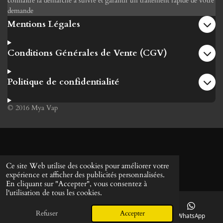
connaître la démarche à suivre et garantir un traitement rapide de votre
demande
Mentions Légales
Conditions Générales de Vente (CGV)
Politique de confidentialité
© 2016 Mya Vap
Ce site Web utilise des cookies pour améliorer votre
expérience et afficher des publicités personnalisées.
En cliquant sur "Accepter", vous consentez à
l'utilisation de tous les cookies.
Refuser
Accepter
Téléphone
Carte
WhatsApp