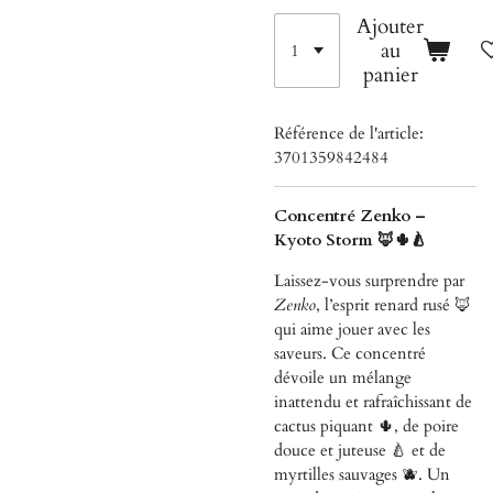
Ajouter
au
panier
Référence de l'article:
3701359842484
Concentré Zenko –
Kyoto Storm 🦊🌵🍐
Laissez-vous surprendre par
Zenko
, l’esprit renard rusé 🦊
qui aime jouer avec les
saveurs. Ce concentré
dévoile un mélange
inattendu et rafraîchissant de
cactus piquant 🌵, de poire
douce et juteuse 🍐 et de
myrtilles sauvages 🫐. Un