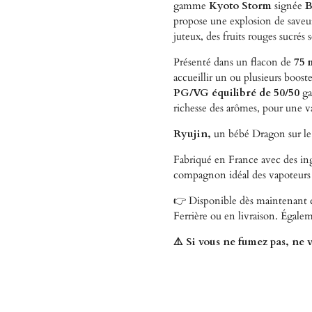
gamme
Kyoto Storm
signée
B
propose une explosion de saveurs
juteux, des fruits rouges sucrés
Présenté dans un flacon de
75 
accueillir un ou plusieurs boost
PG/VG équilibré de 50/50
ga
richesse des arômes, pour une va
Ryujin,
un bébé Dragon sur le 
Fabriqué en France avec des ingr
compagnon idéal des vapoteurs e
👉 Disponible dès maintenant
Ferrière ou en livraison. Égale
⚠️ Si vous ne fumez pas, ne v