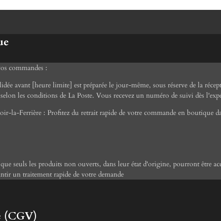
ue
 vos commandes :
ée avant [heure limite] est préparée le jour-même, sous réserve de la récept
selon les conditions de La Poste. Vous recevez un numéro de suivi dès l'expé
ir-la-Ferrière : Profitez du retrait rapide de votre commande en boutique da
r que seuls les produits non ouverts, dans leur état d'origine, pourront être
antir un traitement rapide de votre demande
e (CGV)