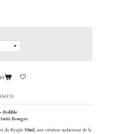
er
856115
– Bobble
Fruits Rouges
nt du Ryujin
50ml
, une création audacieuse de la