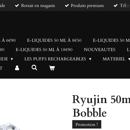
ide
Retrait en magasin
Produits premium
Tél 
 À 6€90
E-LIQUIDES 50 ML À 8€50
E-LIQUIDES 50 M
90
E-LIQUIDES 50 ML À 18€90
NOUVEAUTES
L
UIDE
LES PUFFS RECHARGEABLES
MATERIEL
T
Ryujin 50m
Bobble
Promotion !