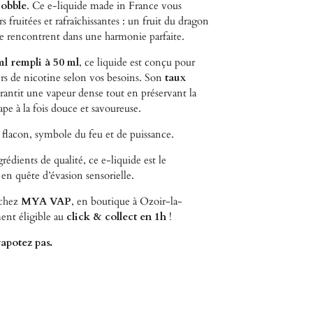
obble
. Ce e-liquide made in France vous
 fruitées et rafraîchissantes : un fruit du dragon
 se rencontrent dans une harmonie parfaite.
ml rempli à 50 ml
, ce liquide est conçu pour
ers de nicotine selon vos besoins. Son
taux
rantit une vapeur dense tout en préservant la
pe à la fois douce et savoureuse.
flacon, symbole du feu et de puissance.
édients de qualité, ce e-liquide est le
n quête d’évasion sensorielle.
 chez
MYA VAP
, en boutique à Ozoir-la-
ment éligible au
click & collect en 1h
!
apotez pas.