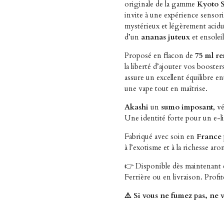
originale de la gamme
Kyoto 
invite à une expérience sensori
mystérieux et légèrement acidu
d’un
ananas juteux
et ensoleil
Proposé en flacon de
75 ml re
la liberté d’ajouter vos booste
assure un excellent équilibre en
une vape tout en maîtrise.
Akashi
un
sumo imposant
, v
Une identité forte pour un e-l
Fabriqué avec soin en
France
à l’exotisme et à la richesse aro
👉 Disponible dès maintenant
Ferrière ou en livraison. Profi
⚠️ Si vous ne fumez pas, ne v