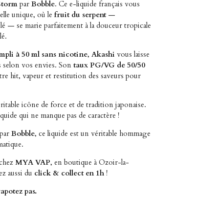
Storm
par
Bobble
. Ce e-liquide français vous
elle unique, où le
fruit du serpent
—
lé — se marie parfaitement à la douceur tropicale
lé.
mpli à 50 ml sans nicotine
,
Akashi
vous laisse
rs selon vos envies. Son
taux PG/VG de 50/50
tre hit, vapeur et restitution des saveurs pour
éritable icône de force et de tradition japonaise.
iquide qui ne manque pas de caractère !
par
Bobble
, ce liquide est un véritable hommage
matique.
 chez
MYA VAP
, en boutique à Ozoir-la-
tez aussi du
click & collect en 1h
!
apotez pas.