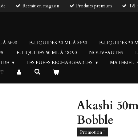
ide
Retrait en magasin
Produits premium
Tél 
 À 6€90
E-LIQUIDES 50 ML À 8€50
E-LIQUIDES 50 M
90
E-LIQUIDES 50 ML À 18€90
NOUVEAUTES
L
UIDE
LES PUFFS RECHARGEABLES
MATERIEL
CT
Akashi 50m
Bobble
Promotion !