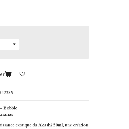
er
842385
– Bobble
 Ananas
puissance exotique du
Akashi 50ml
, une création