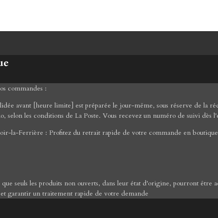
ue
 vos commandes :
ée avant [heure limite] est préparée le jour-même, sous réserve de la réce
mo, selon les conditions de La Poste. Vous recevez un numéro de suivi dès l'
ir-la-Ferrière : Profitez du retrait rapide de votre commande en boutique 
er que seuls les produits non ouverts, dans leur état d'origine, pourront êt
 et garantir un traitement rapide de votre demande