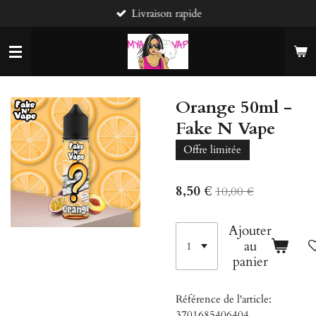
Livraison rapide
Passer
au
contenu
principal
Orange 50ml -
Fake N Vape
Offre limitée
8,50 €
10,00 €
Ajouter
au
panier
Référence de l'article:
3701685406404