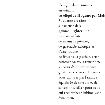
Plongez dans l'univers
envoûtant
du
eliquide
Hogano
par
Mai
Fuel
, une création
audacieuse de la
gamme
Fighter Fuel
.
Fusion parfaite
de
mangue
juteuse,
de
grenade
exotique et
d'une touche
de
fraîcheur
glaciale, cette
concoction vous transporte
au cœur d'une expérience
gustative colossale. Laissez-
vous captiver par l'alliance
équilibrée de saveurs et de
sensations, idéale pour ceux
qui recherchent l'ultime vape
dynamique.