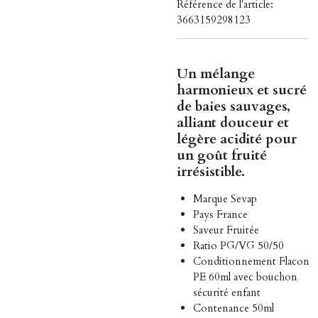
Référence de l'article:
3663159298123
Un mélange
harmonieux et sucré
de
baies sauvages
,
alliant douceur et
légère acidité pour
un goût fruité
irrésistible.
Marque
Sevap
Pays
France
Saveur
Fruitée
Ratio PG/VG
50/50
Conditionnement
Flacon
PE 60ml avec bouchon
sécurité enfant
Contenance
50ml