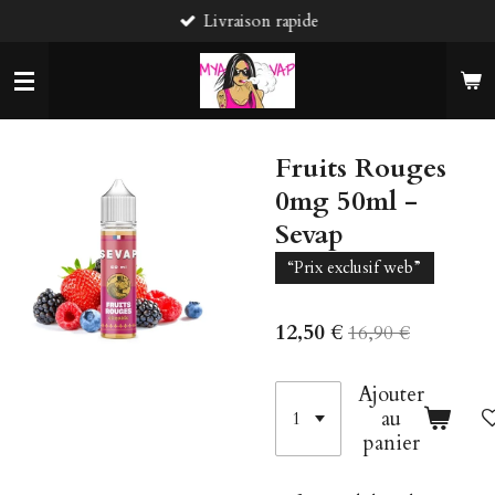
Livraison rapide
Passer
au
contenu
principal
Fruits Rouges
0mg 50ml -
Sevap
“Prix exclusif web”
12,50 €
16,90 €
Ajouter
au
panier