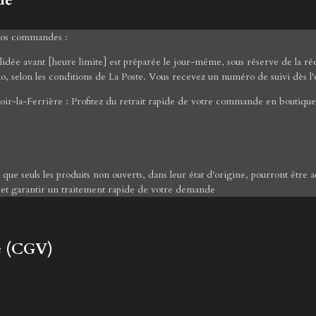
ue
 vos commandes :
ée avant [heure limite] est préparée le jour-même, sous réserve de la réce
mo, selon les conditions de La Poste. Vous recevez un numéro de suivi dès l'
ir-la-Ferrière : Profitez du retrait rapide de votre commande en boutique 
er que seuls les produits non ouverts, dans leur état d'origine, pourront êt
 et garantir un traitement rapide de votre demande
e (CGV)