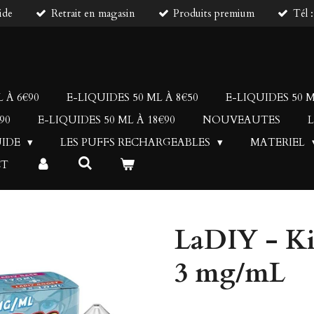
ide
Retrait en magasin
Produits premium
Tél 
 À 6€90
E-LIQUIDES 50 ML À 8€50
E-LIQUIDES 50 M
90
E-LIQUIDES 50 ML À 18€90
NOUVEAUTES
L
UIDE
LES PUFFS RECHARGEABLES
MATERIEL
CT
LaDIY - Ki
3 mg/mL