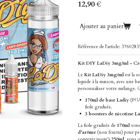
12,90 €
Ajouter au panier
Référence de l'article:
3760283
Kit DIY LaDiy 3mg/ml - Cré
Le
Kit LaDiy 3mg/ml
est la s
liquide à la maison, avec une ba
personnaliser votre mélange. C
170ml de base Ladiy
(PG/V
fiole graduée.
3 boosters de nicotine La
La fiole graduée de
170ml
vous
d’arôme
(non fourni) pour pers
contenir jusqu'à
250ml
, vous o