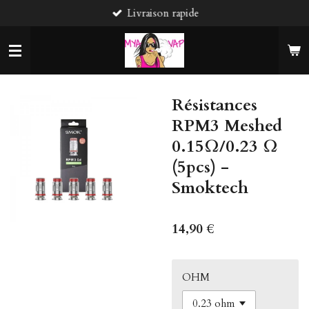
Livraison rapide
Passer
au
contenu
principal
Résistances
RPM3 Meshed
0.15Ω/0.23 Ω
(5pcs) -
Smoktech
14,90 €
OHM