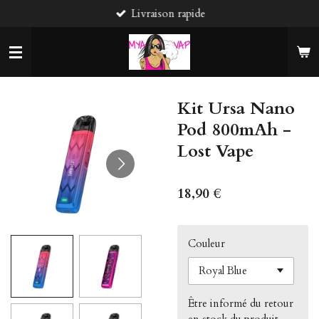
Livraison rapide
Passer
au
contenu
principal
Kit Ursa Nano
Pod 800mAh -
Lost Vape
18,90 €
Couleur
Être informé du retour
en stock du produit