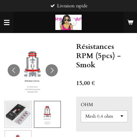
Livraison rapide
Passer
au
contenu
principal
Résistances
RPM (5pcs) -
Smok
15,00 €
OHM