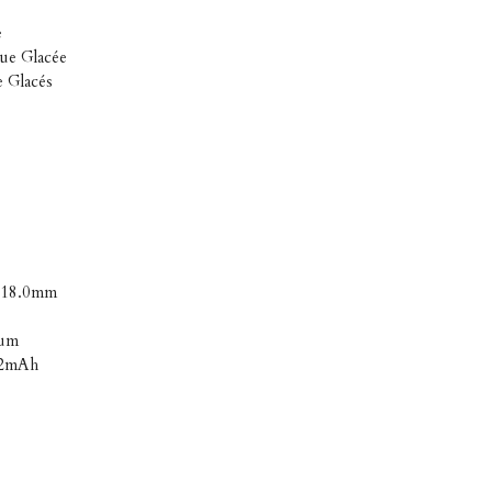
e
ue Glacée
 Glacés
x 18.0mm
ium
 2mAh