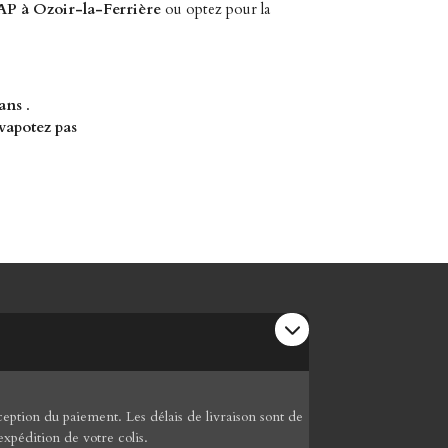
P à Ozoir-la-Ferrière
ou optez pour la
 ans
.
vapotez pas
ption du paiement. Les délais de livraison sont de
expédition de votre colis.