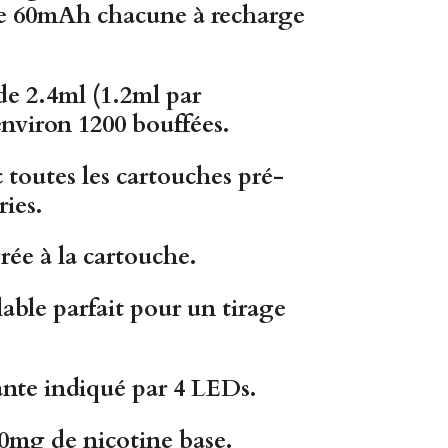
de 60mAh
chacune à
recharge
de
2.4ml
(1.2ml par
environ
1200 bouffées
.
toutes les
cartouches pré-
ries
.
grée
à la cartouche.
lable
parfait pour un
tirage
nte indiqué par
4 LEDs
.
0mg de nicotine base
.