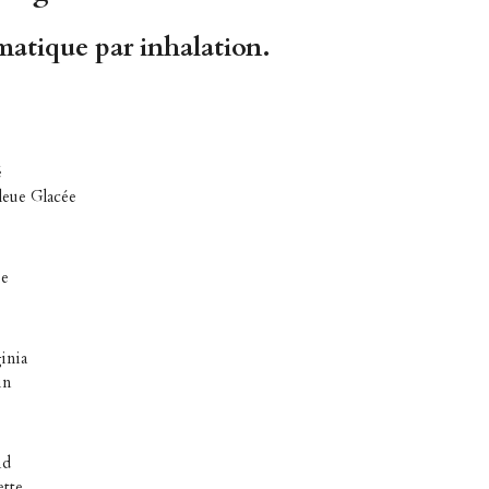
matique par inhalation
.
é
leue Glacée
ée
inia
in
nd
ette