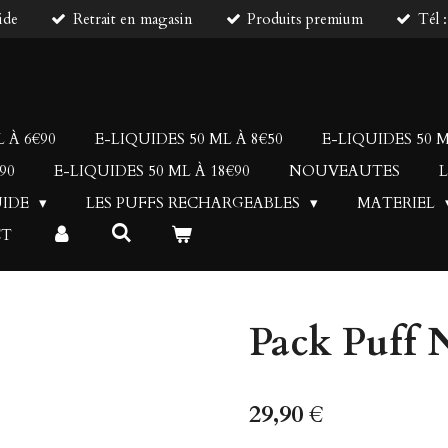
ide
Retrait en magasin
Produits premium
Tél 
 À 6€90
E-LIQUIDES 50 ML À 8€50
E-LIQUIDES 50 M
90
E-LIQUIDES 50 ML À 18€90
NOUVEAUTES
L
UIDE
LES PUFFS RECHARGEABLES
MATERIEL
CT
Pack Puff N
29,90 €