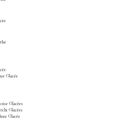
cée
nthe
cée
que Glacée
oise Glacées
tchi Glacées
leue Glacée