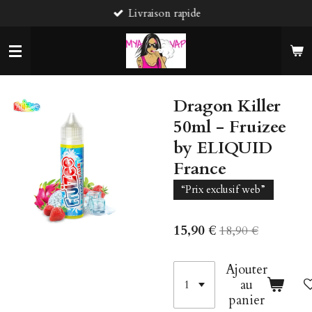
Livraison rapide
Passer
au
contenu
principal
Dragon Killer
50ml - Fruizee
by ELIQUID
France
“Prix exclusif web”
15,90 €
18,90 €
Ajouter
au
panier