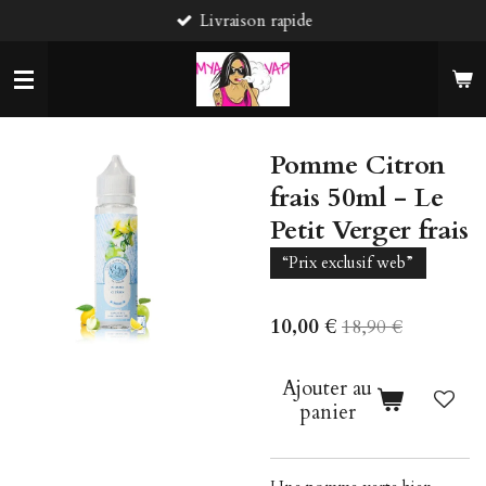
Livraison rapide
Passer
au
contenu
principal
Pomme Citron
frais 50ml - Le
Petit Verger frais
“Prix exclusif web”
10,00 €
18,90 €
Ajouter au
panier