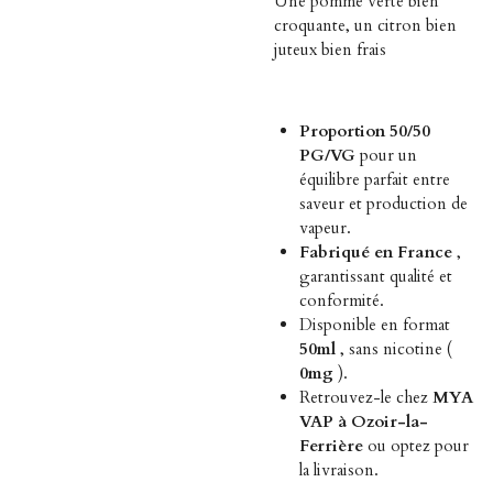
Une pomme verte bien
croquante, un citron bien
juteux bien frais
Proportion 50/50
PG/VG
pour un
équilibre parfait entre
saveur et production de
vapeur.
Fabriqué en France
,
garantissant qualité et
conformité.
Disponible en format
50ml
, sans nicotine (
0mg
).
Retrouvez-le chez
MYA
VAP à Ozoir-la-
Ferrière
ou optez pour
la livraison.