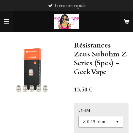
Livraison rapide
Passer
au
contenu
principal
Résistances
Zeus Subohm Z
Series (5pcs) -
GeekVape
13,50 €
OHM