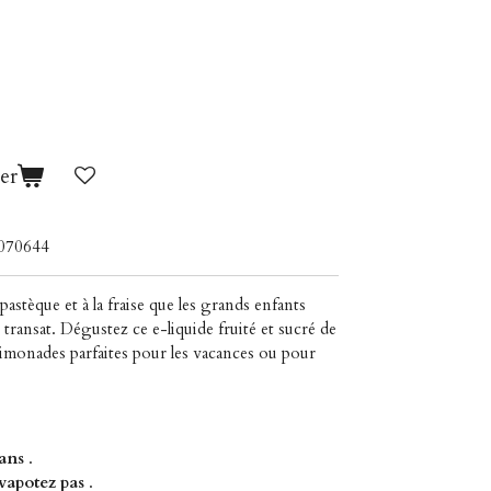
er
070644
astèque et à la fraise que les grands enfants
r transat. Dégustez ce e-liquide fruité et sucré de
imonades parfaites pour les vacances ou pour
 ans
.
vapotez pas
.