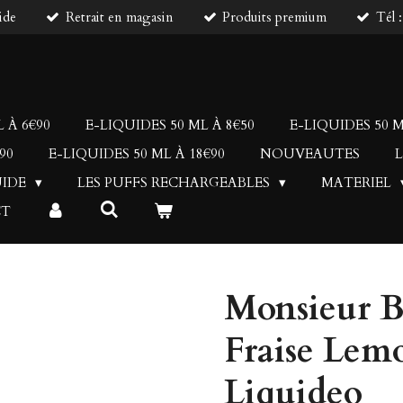
ide
Retrait en magasin
Produits premium
Tél 
 À 6€90
E-LIQUIDES 50 ML À 8€50
E-LIQUIDES 50 M
90
E-LIQUIDES 50 ML À 18€90
NOUVEAUTES
L
UIDE
LES PUFFS RECHARGEABLES
MATERIEL
CT
Monsieur B
Fraise Lem
Liquideo