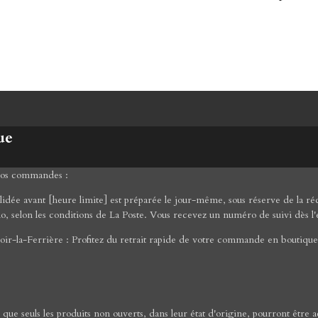
ue
 vos commandes :
ée avant [heure limite] est préparée le jour-même, sous réserve de la réce
mo, selon les conditions de La Poste. Vous recevez un numéro de suivi dès l'
ir-la-Ferrière : Profitez du retrait rapide de votre commande en boutique 
er que seuls les produits non ouverts, dans leur état d'origine, pourront êt