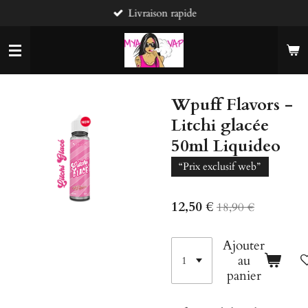
Livraison rapide
Passer
au
contenu
principal
Wpuff Flavors -
Litchi glacée
50ml Liquideo
“Prix exclusif web”
12,50 €
18,90 €
Ajouter
au
panier