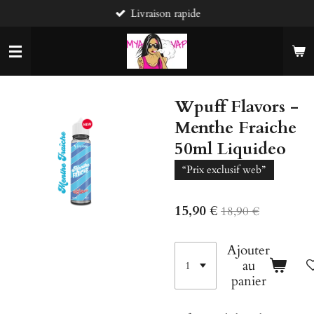
Livraison rapide
Passer
au
contenu
principal
Wpuff Flavors -
Menthe Fraiche
50ml Liquideo
“Prix exclusif web”
15,90 €
18,90 €
Ajouter
au
panier