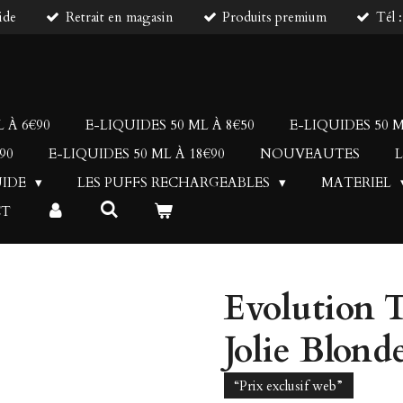
ide
Retrait en magasin
Produits premium
Tél 
 À 6€90
E-LIQUIDES 50 ML À 8€50
E-LIQUIDES 50 M
90
E-LIQUIDES 50 ML À 18€90
NOUVEAUTES
L
UIDE
LES PUFFS RECHARGEABLES
MATERIEL
CT
Evolution T
Jolie Blond
“Prix exclusif web”